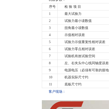
序号
检
验
项
目
1
最大试验力
2
试验力最小读数值
3
扭角最小读数值
4
示值相对误差
5
试验力示值重复性相对误差
6
试验力零点相对误差
7
试验机
有效试验空间
8
左、右夹头中心线同轴
度误差
9
电源电压（必须有可靠的接地
10
机器实际尺寸约
11
底板尺寸约
客户现场
：